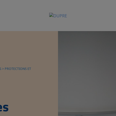
S
>
PROTECTIONS ET
es