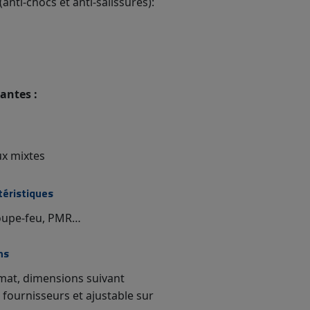
(anti-chocs et anti-salissures):
antes :
x mixtes
téristiques
oupe-feu, PMR…
ns
rmat, dimensions suivant
ournisseurs et ajustable sur