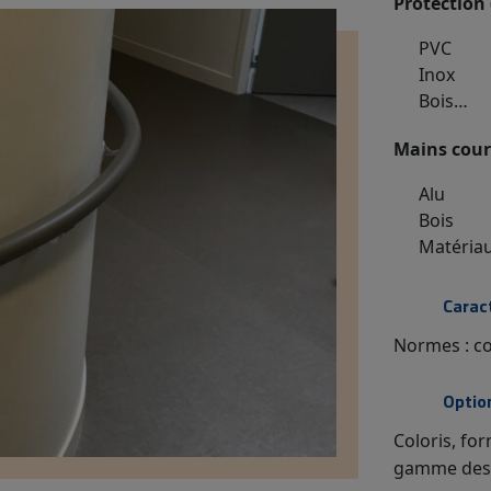
Protection
PVC
Inox
Bois…
Mains cour
Alu
Bois
Matériau
Carac
Normes : c
Optio
Coloris, fo
gamme des f